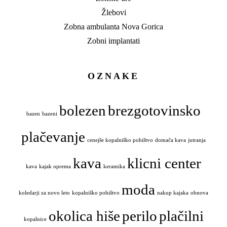
Žlebovi
Zobna ambulanta Nova Gorica
Zobni implantati
OZNAKE
bolezen
brezgotovinsko
bazen
bazeni
plačevanje
cenejše kopalniško pohištvo
domača kava
jutranja
kava
klicni center
kava
kajak oprema
keramika
moda
koledarji za novo leto
kopalniško pohištvo
nakup kajaka
obnova
okolica hiše
perilo
plačilni
kopalnice