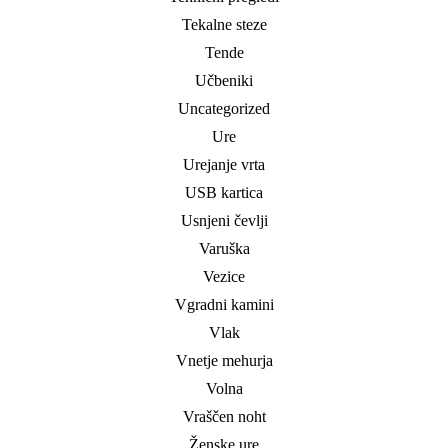
Tekalne steze
Tende
Učbeniki
Uncategorized
Ure
Urejanje vrta
USB kartica
Usnjeni čevlji
Varuška
Vezice
Vgradni kamini
Vlak
Vnetje mehurja
Volna
Vraščen noht
Ženske ure