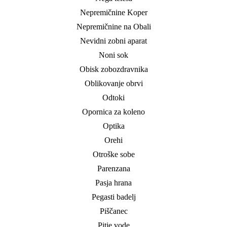
Nepremičnine Koper
Nepremičnine na Obali
Nevidni zobni aparat
Noni sok
Obisk zobozdravnika
Oblikovanje obrvi
Odtoki
Opornica za koleno
Optika
Orehi
Otroške sobe
Parenzana
Pasja hrana
Pegasti badelj
Piščanec
Pitje vode