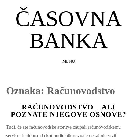
ČASOVNA
BANKA
MENU
SKIP
TO
CONTENT
Oznaka:
Računovodstvo
RAČUNOVODSTVO – ALI
POZNATE NJEGOVE OSNOVE?
Tudi, če ste računovodske storitve zaupali računovodskemu
servisu, je dobro, da kot podjetnik poznate nekaj njegovih