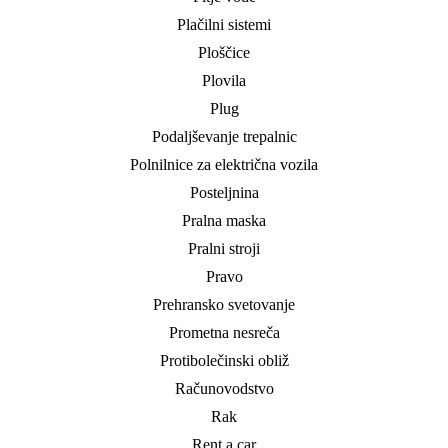
Plačilni sistemi
Ploščice
Plovila
Plug
Podaljševanje trepalnic
Polnilnice za električna vozila
Posteljnina
Pralna maska
Pralni stroji
Pravo
Prehransko svetovanje
Prometna nesreča
Protibolečinski obliž
Računovodstvo
Rak
Rent a car