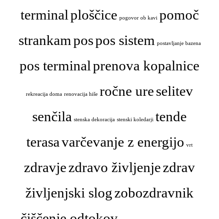
terminal
ploščice
pomoč
pogovor ob kavi
strankam
pos
pos sistem
postavljanje bazena
pos terminal
prenova kopalnice
ročne ure
selitev
rekreacija doma
renovacija hiše
senčila
tende
stenska dekoracija
stenski koledarji
terasa
varčevanje z energijo
vrt
zdravje
zdravo življenje
zdrav
življenjski slog
zobozdravnik
čiščenje odtokov