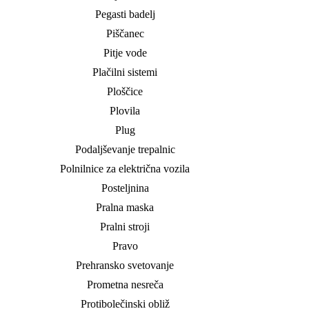
Pegasti badelj
Piščanec
Pitje vode
Plačilni sistemi
Ploščice
Plovila
Plug
Podaljševanje trepalnic
Polnilnice za električna vozila
Posteljnina
Pralna maska
Pralni stroji
Pravo
Prehransko svetovanje
Prometna nesreča
Protibolečinski obliž