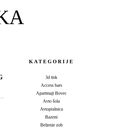
KA
KATEGORIJE
G
3d tisk
Access bars
Apartmaji Bovec
a…
Avto šola
Avtopralnica
Bazeni
Beljenje zob