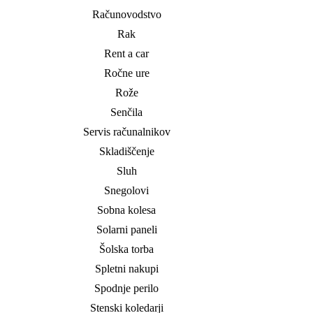
Računovodstvo
Rak
Rent a car
Ročne ure
Rože
Senčila
Servis računalnikov
Skladiščenje
Sluh
Snegolovi
Sobna kolesa
Solarni paneli
Šolska torba
Spletni nakupi
Spodnje perilo
Stenski koledarji