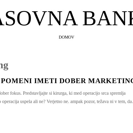
ASOVNA BAN
SKIP
DOMOV
TO
CONTENT
ng
, POMENI IMETI DOBER MARKETIN
 dober fokus. Predstavljajte si kirurga, ki med operacijo srca spremlja
bo operacija uspela ali ne? Verjetno ne. ampak pozor, težava ni v tem, d