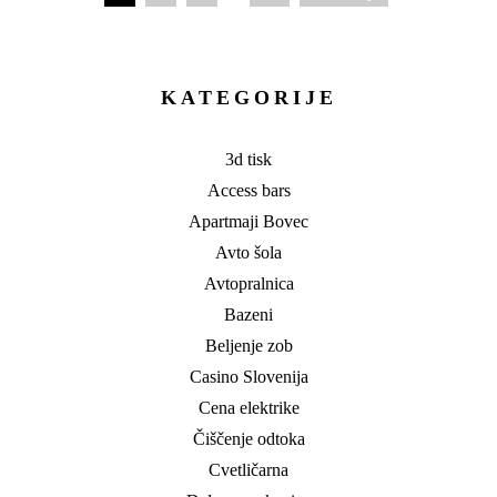
Številčenje
prispevkov
KATEGORIJE
3d tisk
Access bars
Apartmaji Bovec
Avto šola
Avtopralnica
Bazeni
Beljenje zob
Casino Slovenija
Cena elektrike
Čiščenje odtoka
Cvetličarna