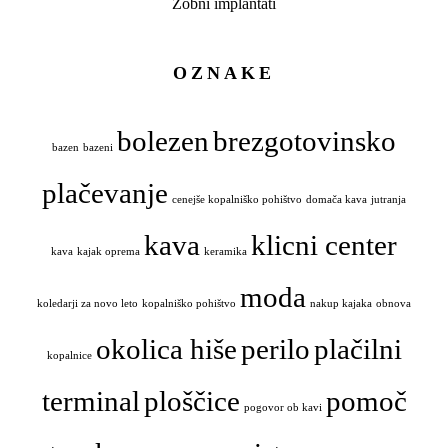
Zobni implantati
OZNAKE
bolezen
brezgotovinsko
bazen
bazeni
plačevanje
cenejše kopalniško pohištvo
domača kava
jutranja
kava
klicni center
kava
kajak oprema
keramika
moda
koledarji za novo leto
kopalniško pohištvo
nakup kajaka
obnova
okolica hiše
perilo
plačilni
kopalnice
terminal
ploščice
pomoč
pogovor ob kavi