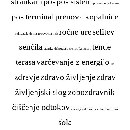
strankam
pos
pos sistem
postavljanje bazena
pos terminal
prenova kopalnice
ročne ure
selitev
rekreacija doma
renovacija hiše
senčila
tende
stenska dekoracija
stenski koledarji
terasa
varčevanje z energijo
vrt
zdravje
zdravo življenje
zdrav
življenjski slog
zobozdravnik
čiščenje odtokov
čiščenje odtokov s sodo bikarbono
šola