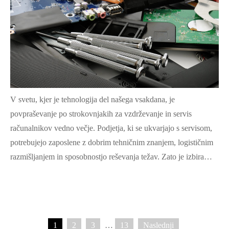
V svetu, kjer je tehnologija del našega vsakdana, je
povpraševanje po strokovnjakih za vzdrževanje in servis
računalnikov vedno večje. Podjetja, ki se ukvarjajo s servisom,
potrebujejo zaposlene z dobrim tehničnim znanjem, logističnim
razmišljanjem in sposobnostjo reševanja težav. Zato je izbira…
1
2
3
…
13
Naslednji