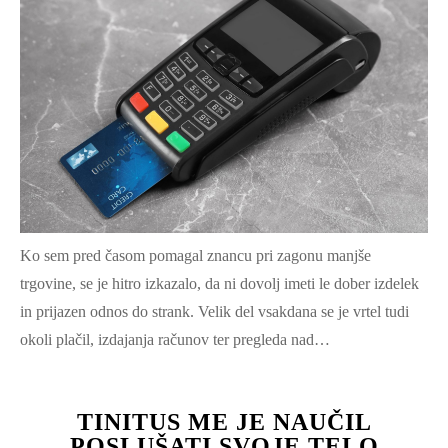
Ko sem pred časom pomagal znancu pri zagonu manjše
trgovine, se je hitro izkazalo, da ni dovolj imeti le dober izdelek
in prijazen odnos do strank. Velik del vsakdana se je vrtel tudi
okoli plačil, izdajanja računov ter pregleda nad…
TINITUS ME JE NAUČIL
POSLUŠATI SVOJE TELO