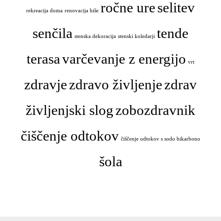
ročne ure
selitev
rekreacija doma
renovacija hiše
senčila
tende
stenska dekoracija
stenski koledarji
terasa
varčevanje z energijo
vrt
zdravje
zdravo življenje
zdrav
življenjski slog
zobozdravnik
čiščenje odtokov
čiščenje odtokov s sodo bikarbono
šola