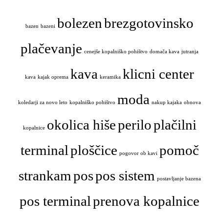
bolezen
brezgotovinsko
bazen
bazeni
plačevanje
cenejše kopalniško pohištvo
domača kava
jutranja
kava
klicni center
kava
kajak oprema
keramika
moda
koledarji za novo leto
kopalniško pohištvo
nakup kajaka
obnova
okolica hiše
perilo
plačilni
kopalnice
terminal
ploščice
pomoč
pogovor ob kavi
strankam
pos
pos sistem
postavljanje bazena
pos terminal
prenova kopalnice