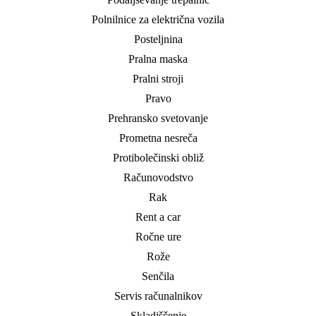
Polnilnice za električna vozila
Posteljnina
Pralna maska
Pralni stroji
Pravo
Prehransko svetovanje
Prometna nesreča
Protibolečinski obliž
Računovodstvo
Rak
Rent a car
Ročne ure
Rože
Senčila
Servis računalnikov
Skladiščenje