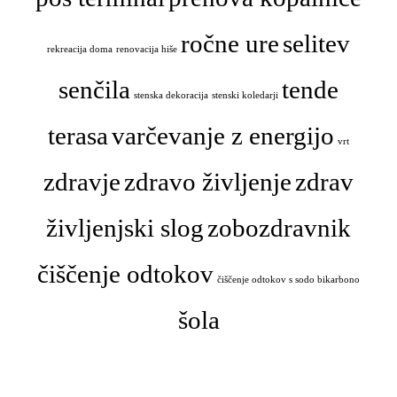
ročne ure
selitev
rekreacija doma
renovacija hiše
senčila
tende
stenska dekoracija
stenski koledarji
terasa
varčevanje z energijo
vrt
zdravje
zdravo življenje
zdrav
življenjski slog
zobozdravnik
čiščenje odtokov
čiščenje odtokov s sodo bikarbono
šola