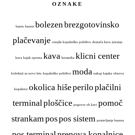
OZNAKE
bolezen
brezgotovinsko
bazen
bazeni
plačevanje
cenejše kopalniško pohištvo
domača kava
jutranja
kava
klicni center
kava
kajak oprema
keramika
moda
koledarji za novo leto
kopalniško pohištvo
nakup kajaka
obnova
okolica hiše
perilo
plačilni
kopalnice
terminal
ploščice
pomoč
pogovor ob kavi
strankam
pos
pos sistem
postavljanje bazena
pos terminal
prenova kopalnice