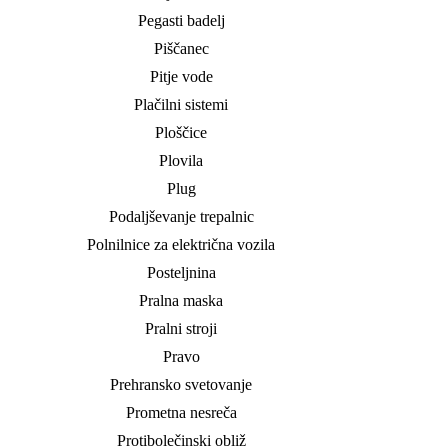
Pegasti badelj
Piščanec
Pitje vode
Plačilni sistemi
Ploščice
Plovila
Plug
Podaljševanje trepalnic
Polnilnice za električna vozila
Posteljnina
Pralna maska
Pralni stroji
Pravo
Prehransko svetovanje
Prometna nesreča
Protibolečinski obliž