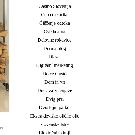
Casino Slovenija
Cena elektrike
Čiščenje odtoka
Cvetličarna
Delovne rokavice
Dermatolog
Diesel
Digitalni marketing
Dolce Gusto
Dom in vrt
Dostava zelenjave
Dvig prsi
Dvoslojni parket
Ekstra deviško oljčno olje
slovenske Istre
er
Električni skiroji