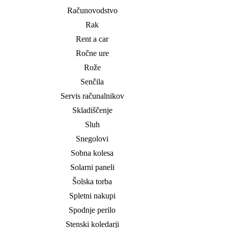
Računovodstvo
Rak
Rent a car
Ročne ure
Rože
Senčila
Servis računalnikov
Skladiščenje
Sluh
Snegolovi
Sobna kolesa
Solarni paneli
Šolska torba
Spletni nakupi
Spodnje perilo
Stenski koledarji