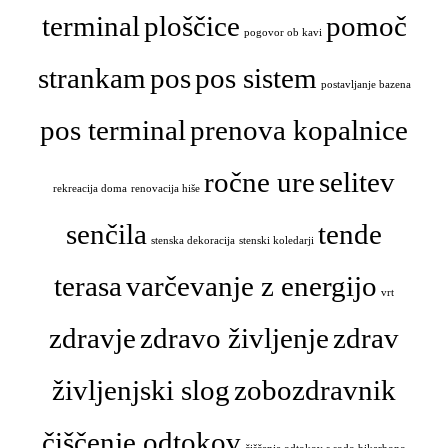
terminal
ploščice
pomoč
pogovor ob kavi
strankam
pos
pos sistem
postavljanje bazena
pos terminal
prenova kopalnice
ročne ure
selitev
rekreacija doma
renovacija hiše
senčila
tende
stenska dekoracija
stenski koledarji
terasa
varčevanje z energijo
vrt
zdravje
zdravo življenje
zdrav
življenjski slog
zobozdravnik
čiščenje odtokov