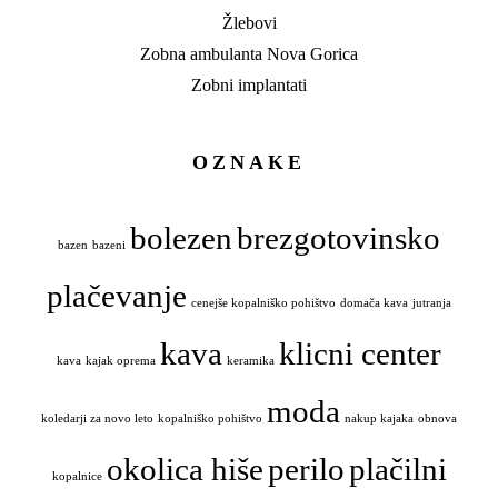
Žlebovi
Zobna ambulanta Nova Gorica
Zobni implantati
OZNAKE
bolezen
brezgotovinsko
bazen
bazeni
plačevanje
cenejše kopalniško pohištvo
domača kava
jutranja
kava
klicni center
kava
kajak oprema
keramika
moda
koledarji za novo leto
kopalniško pohištvo
nakup kajaka
obnova
okolica hiše
perilo
plačilni
kopalnice