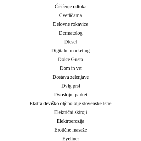
Čiščenje odtoka
Cvetličarna
Delovne rokavice
Dermatolog
Diesel
Digitalni marketing
Dolce Gusto
Dom in vrt
Dostava zelenjave
Dvig prsi
Dvoslojni parket
Ekstra deviško oljčno olje slovenske Istre
Električni skiroji
Elektroerozija
Erotične masaže
Eyeliner