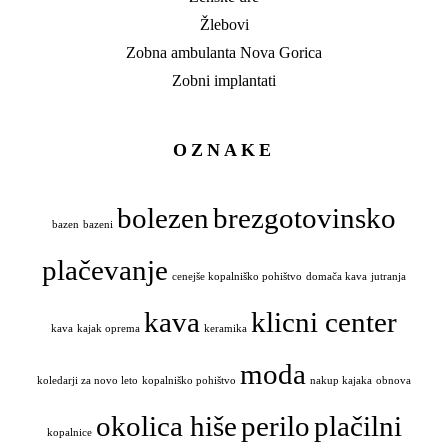
Žlebovi
Zobna ambulanta Nova Gorica
Zobni implantati
OZNAKE
bolezen
brezgotovinsko
bazen
bazeni
plačevanje
cenejše kopalniško pohištvo
domača kava
jutranja
kava
klicni center
kava
kajak oprema
keramika
moda
koledarji za novo leto
kopalniško pohištvo
nakup kajaka
obnova
okolica hiše
perilo
plačilni
kopalnice