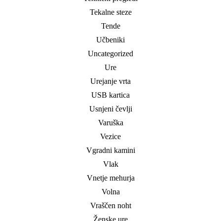
Tekalne steze
Tende
Učbeniki
Uncategorized
Ure
Urejanje vrta
USB kartica
Usnjeni čevlji
Varuška
Vezice
Vgradni kamini
Vlak
Vnetje mehurja
Volna
Vraščen noht
Ženske ure