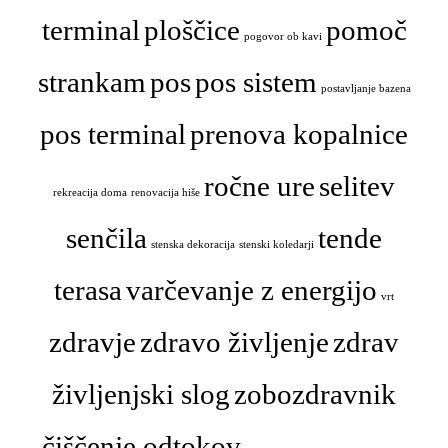
terminal
ploščice
pomoč
pogovor ob kavi
strankam
pos
pos sistem
postavljanje bazena
pos terminal
prenova kopalnice
ročne ure
selitev
rekreacija doma
renovacija hiše
senčila
tende
stenska dekoracija
stenski koledarji
terasa
varčevanje z energijo
vrt
zdravje
zdravo življenje
zdrav
življenjski slog
zobozdravnik
čiščenje odtokov