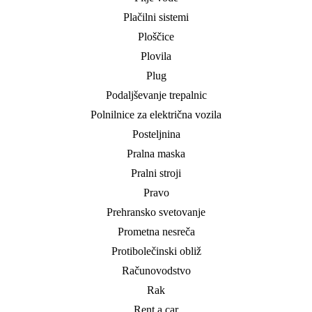
Plačilni sistemi
Ploščice
Plovila
Plug
Podaljševanje trepalnic
Polnilnice za električna vozila
Posteljnina
Pralna maska
Pralni stroji
Pravo
Prehransko svetovanje
Prometna nesreča
Protibolečinski obliž
Računovodstvo
Rak
Rent a car