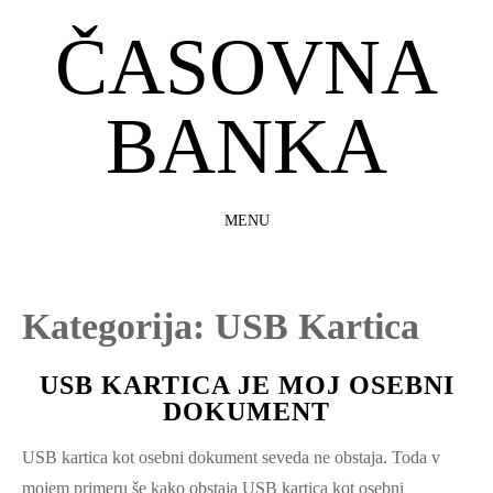
ČASOVNA
BANKA
MENU
SKIP
TO
CONTENT
Kategorija:
USB Kartica
USB KARTICA JE MOJ OSEBNI
DOKUMENT
USB kartica kot osebni dokument seveda ne obstaja. Toda v
mojem primeru še kako obstaja USB kartica kot osebni