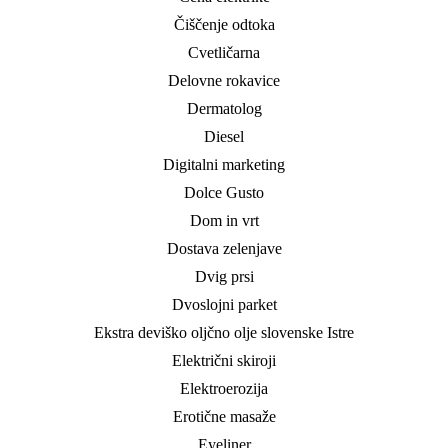
Čiščenje odtoka
Cvetličarna
Delovne rokavice
Dermatolog
Diesel
Digitalni marketing
Dolce Gusto
Dom in vrt
Dostava zelenjave
Dvig prsi
Dvoslojni parket
Ekstra deviško oljčno olje slovenske Istre
Električni skiroji
Elektroerozija
Erotične masaže
Eyeliner