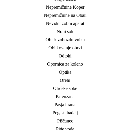
Nepremičnine Koper
Nepremičnine na Obali
Nevidni zobni aparat
Noni sok
Obisk zobozdravnika
Oblikovanje obrvi
Odtoki
Opornica za koleno
Optika
Orehi
Otroške sobe
Parenzana
Pasja hrana
Pegasti badelj
Piščanec
Pitje vode