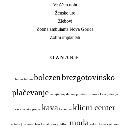
Vraščen noht
Ženske ure
Žlebovi
Zobna ambulanta Nova Gorica
Zobni implantati
OZNAKE
bolezen
brezgotovinsko
bazen
bazeni
plačevanje
cenejše kopalniško pohištvo
domača kava
jutranja
kava
klicni center
kava
kajak oprema
keramika
moda
koledarji za novo leto
kopalniško pohištvo
nakup kajaka
obnova