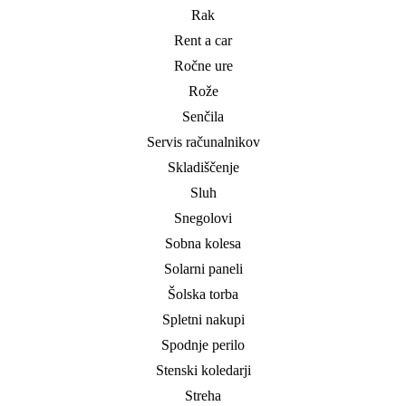
Rak
Rent a car
Ročne ure
Rože
Senčila
Servis računalnikov
Skladiščenje
Sluh
Snegolovi
Sobna kolesa
Solarni paneli
Šolska torba
Spletni nakupi
Spodnje perilo
Stenski koledarji
Streha