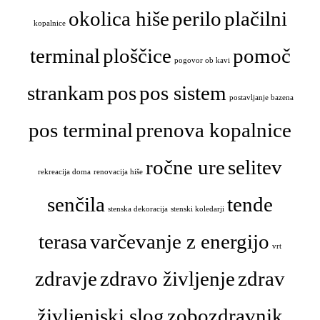
okolica hiše
perilo
plačilni
kopalnice
terminal
ploščice
pomoč
pogovor ob kavi
strankam
pos
pos sistem
postavljanje bazena
pos terminal
prenova kopalnice
ročne ure
selitev
rekreacija doma
renovacija hiše
senčila
tende
stenska dekoracija
stenski koledarji
terasa
varčevanje z energijo
vrt
zdravje
zdravo življenje
zdrav
življenjski slog
zobozdravnik