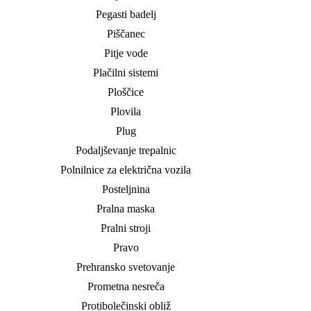
Pegasti badelj
Piščanec
Pitje vode
Plačilni sistemi
Ploščice
Plovila
Plug
Podaljševanje trepalnic
Polnilnice za električna vozila
Posteljnina
Pralna maska
Pralni stroji
Pravo
Prehransko svetovanje
Prometna nesreča
Protibolečinski obliž