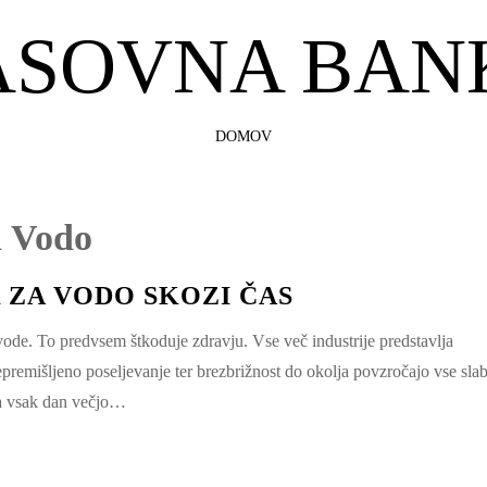
ASOVNA BAN
SKIP
DOMOV
TO
CONTENT
a Vodo
 ZA VODO SKOZI ČAS
vode. To predvsem štkoduje zdravju. Vse več industrije predstavlja
premišljeno poseljevanje ter brezbrižnost do okolja povzročajo vse sla
ja vsak dan večjo…