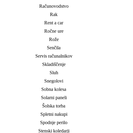
Računovodstvo
Rak
Rent a car
Ročne ure
Rože
Senčila
Servis računalnikov
Skladiščenje
Sluh
Snegolovi
Sobna kolesa
Solarni paneli
Šolska torba
Spletni nakupi
Spodnje perilo
Stenski koledarji