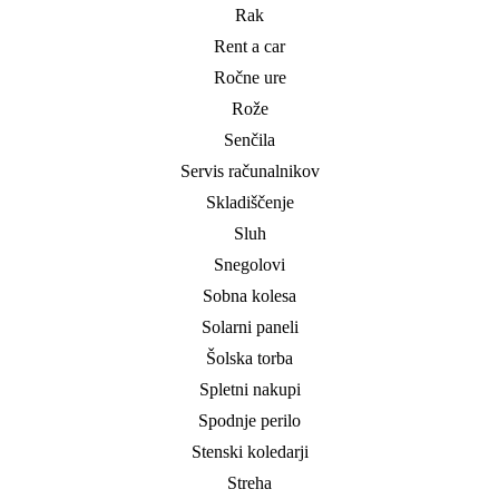
Rak
Rent a car
Ročne ure
Rože
Senčila
Servis računalnikov
Skladiščenje
Sluh
Snegolovi
Sobna kolesa
Solarni paneli
Šolska torba
Spletni nakupi
Spodnje perilo
Stenski koledarji
Streha