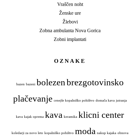
Vraščen noht
Ženske ure
Žlebovi
Zobna ambulanta Nova Gorica
Zobni implantati
OZNAKE
bolezen
brezgotovinsko
bazen
bazeni
plačevanje
cenejše kopalniško pohištvo
domača kava
jutranja
kava
klicni center
kava
kajak oprema
keramika
moda
koledarji za novo leto
kopalniško pohištvo
nakup kajaka
obnova