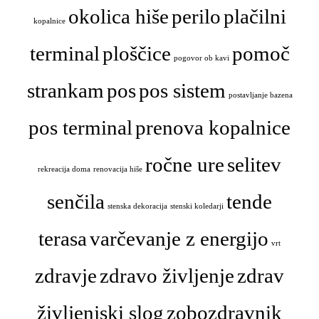
okolica hiše
perilo
plačilni
kopalnice
terminal
ploščice
pomoč
pogovor ob kavi
strankam
pos
pos sistem
postavljanje bazena
pos terminal
prenova kopalnice
ročne ure
selitev
rekreacija doma
renovacija hiše
senčila
tende
stenska dekoracija
stenski koledarji
terasa
varčevanje z energijo
vrt
zdravje
zdravo življenje
zdrav
življenjski slog
zobozdravnik