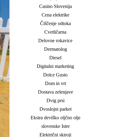
Casino Slovenija
Cena elektrike
Čiščenje odtoka
Cvetličarna
Delovne rokavice
Dermatolog
Diesel
Digitalni marketing
Dolce Gusto
Dom in vrt
Dostava zelenjave
Dvig prsi
Dvoslojni parket
Ekstra deviško oljčno olje
slovenske Istre
Električni skiroji