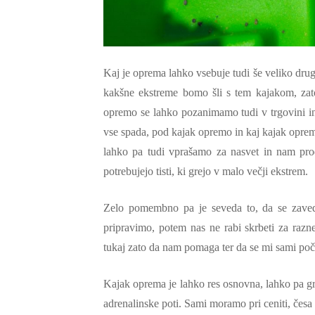
Kaj je oprema lahko vsebuje tudi še veliko drug
kakšne ekstreme bomo šli s tem kajakom, zat
opremo se lahko pozanimamo tudi v trgovini in
vse spada, pod kajak opremo in kaj kajak opre
lahko pa tudi vprašamo za nasvet in nam proda
potrebujejo tisti, ki grejo v malo večji ekstrem.
Zelo pomembno pa je seveda to, da se zaved
pripravimo, potem nas ne rabi skrbeti za razn
tukaj zato da nam pomaga ter da se mi sami po
Kajak oprema je lahko res osnovna, lahko pa gr
adrenalinske poti. Sami moramo pri ceniti, čes