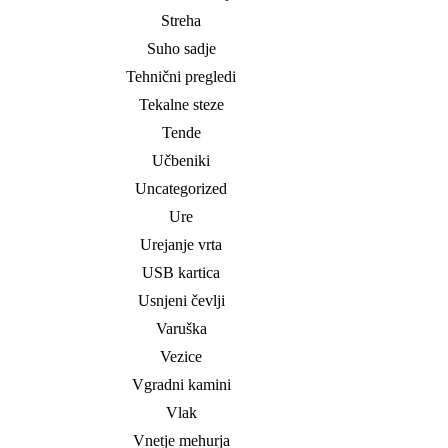
Streha
Suho sadje
Tehnični pregledi
Tekalne steze
Tende
Učbeniki
Uncategorized
Ure
Urejanje vrta
USB kartica
Usnjeni čevlji
Varuška
Vezice
Vgradni kamini
Vlak
Vnetje mehurja