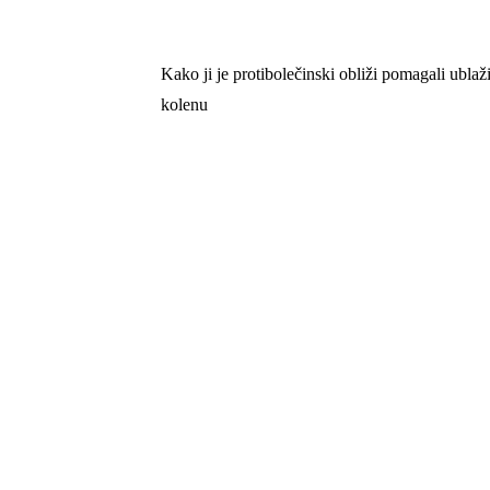
Kako ji je protibolečinski obliži pomagali ublaži
Navigacija
kolenu
prispevka