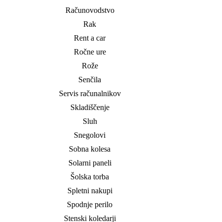
Računovodstvo
Rak
Rent a car
Ročne ure
Rože
Senčila
Servis računalnikov
Skladiščenje
Sluh
Snegolovi
Sobna kolesa
Solarni paneli
Šolska torba
Spletni nakupi
Spodnje perilo
Stenski koledarji