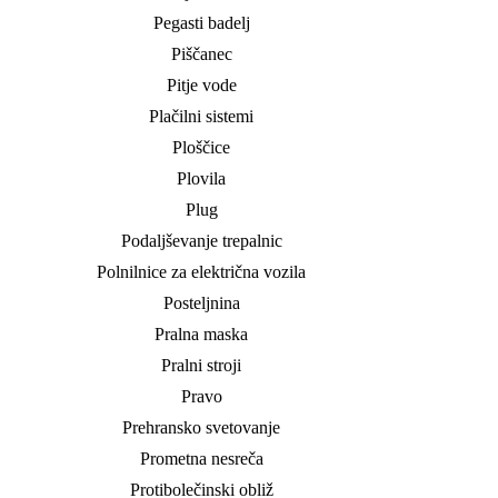
Pegasti badelj
Piščanec
Pitje vode
Plačilni sistemi
Ploščice
Plovila
Plug
Podaljševanje trepalnic
Polnilnice za električna vozila
Posteljnina
Pralna maska
Pralni stroji
Pravo
Prehransko svetovanje
Prometna nesreča
Protibolečinski obliž