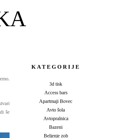
KA
KATEGORIJE
remo.
3d tisk
Access bars
Apartmaji Bovec
tvari
Avto šola
di še
Avtopralnica
Bazeni
Beljenje zob