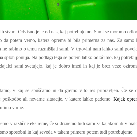
ih stvari. Odvisno je le od nas, kaj potrebujemo. Sami se moramo odloči
o da potem vemo, katera oprema bi bila primerna za nas. Za samo 
 ne rabimo o temu razmišljati sami. V trgovini nam lahko sami povejo
ma sploh ponuja. Na podlagi tega se potem lahko odločimo, kaj potrebu
jalci sami svetujejo, kaj je dobro imeti in kaj je brez veze ozirom
amo, v kaj se spuščamo in da gremo v to res pripravljen. Če se 
e poškodbe ali nevarne situacije, v katere lahko pademo.
Kajak opre
čutimo varne.
emo v različne ekstreme, če si drznemo tudi sami za kajakom iti v malo
a smo sposobni in kaj seveda v takem primeru potem tudi potrebujemo.