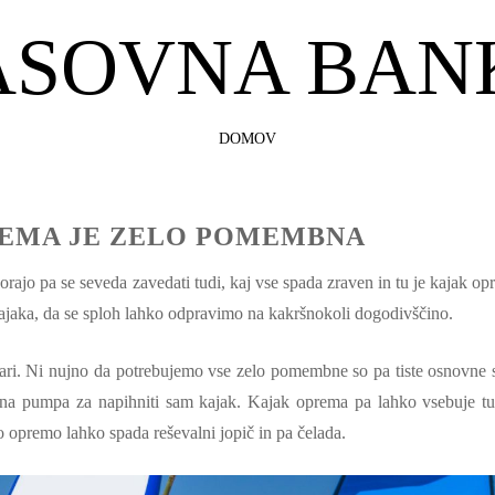
ASOVNA BAN
SKIP
DOMOV
TO
CONTENT
EMA JE ZELO POMEMBNA
orajo pa se seveda zavedati tudi, kaj vse spada zraven in tu je kajak op
jaka, da se sploh lahko odpravimo na kakršnokoli dogodivščino.
vari. Ni nujno da potrebujemo vse zelo pomembne so pa tiste osnovne s
kšna pumpa za napihniti sam kajak. Kajak oprema pa lahko vsebuje tu
to opremo lahko spada reševalni jopič in pa čelada.