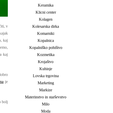
Keramika
Klicni center
Kolagen
ti, v
Kolesarska dirka
kajak
Komarniki
, kaj
Kopalnica
jemo,
Kopalniško pohištvo
a kaj
Kozmetika
Krojaštvo
Kuhinje
dobro
Lovska trgovina
ma
je
Marketing
Markize
Materinstvo in starševstvo
 bolj
Milo
Moda