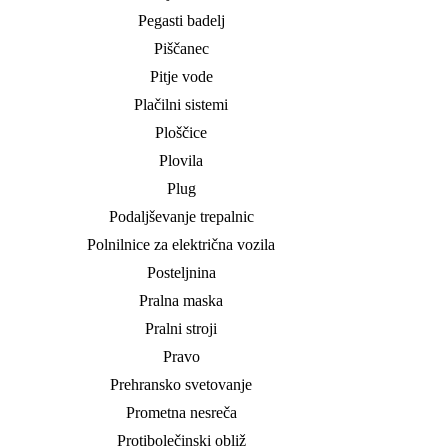
Pegasti badelj
Piščanec
Pitje vode
Plačilni sistemi
Ploščice
Plovila
Plug
Podaljševanje trepalnic
Polnilnice za električna vozila
Posteljnina
Pralna maska
Pralni stroji
Pravo
Prehransko svetovanje
Prometna nesreča
Protibolečinski obliž