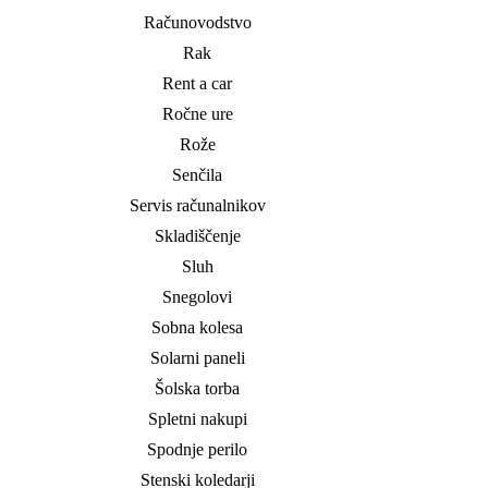
Računovodstvo
Rak
Rent a car
Ročne ure
Rože
Senčila
Servis računalnikov
Skladiščenje
Sluh
Snegolovi
Sobna kolesa
Solarni paneli
Šolska torba
Spletni nakupi
Spodnje perilo
Stenski koledarji