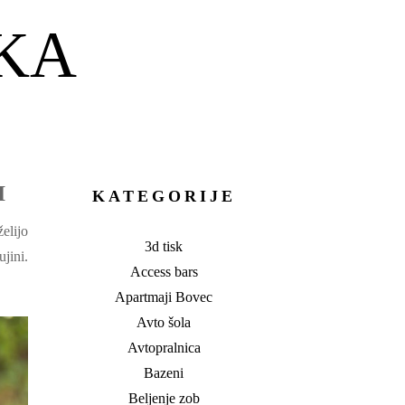
KA
I
KATEGORIJE
želijo
3d tisk
ujini.
Access bars
Apartmaji Bovec
Avto šola
Avtopralnica
Bazeni
Beljenje zob