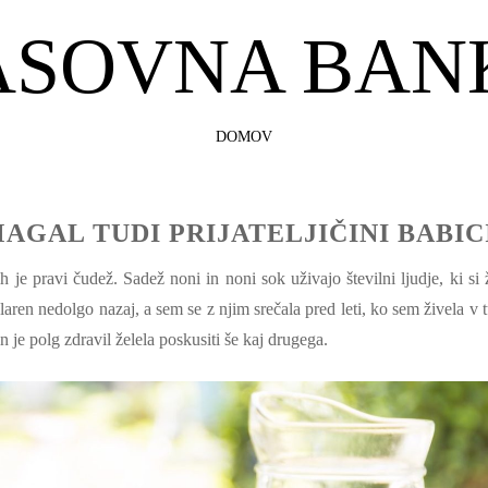
ASOVNA BAN
SKIP
DOMOV
TO
CONTENT
AGAL TUDI PRIJATELJIČINI BABIC
h je pravi čudež. Sadež noni in noni sok uživajo številni ljudje, ki si 
laren nedolgo nazaj, a sem se z njim srečala pred leti, ko sem živela v t
in je polg zdravil želela poskusiti še kaj drugega.