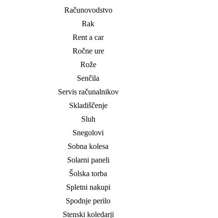
Računovodstvo
Rak
Rent a car
Ročne ure
Rože
Senčila
Servis računalnikov
Skladiščenje
Sluh
Snegolovi
Sobna kolesa
Solarni paneli
Šolska torba
Spletni nakupi
Spodnje perilo
Stenski koledarji