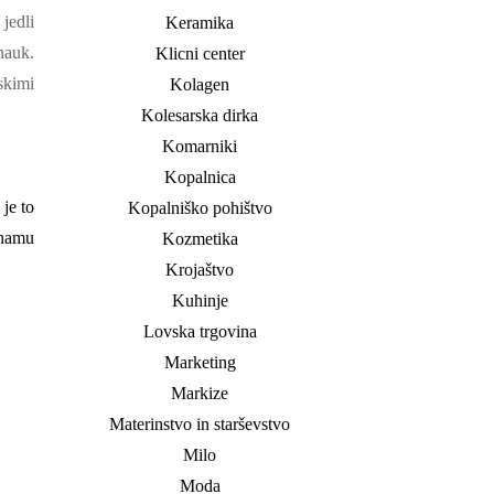
jedli
Keramika
nauk.
Klicni center
skimi
Kolagen
Kolesarska dirka
Komarniki
Kopalnica
 je to
Kopalniško pohištvo
znamu
Kozmetika
Krojaštvo
Kuhinje
Lovska trgovina
Marketing
Markize
Materinstvo in starševstvo
Milo
Moda