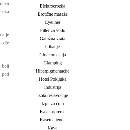
Noben
Elektroerozija
 soka
Erotične masaže
Eyeliner
Filter za vodo
ma je
Garažna vrata
 jo že
Gibanje
Ginekomastija
Glamping
 bolj
Hiperpigmentacije
i pod
Hotel Pokljuka
Industrija
Izola restavracije
Izpit za čoln
Kajak oprema
Kasetna tenda
Kava