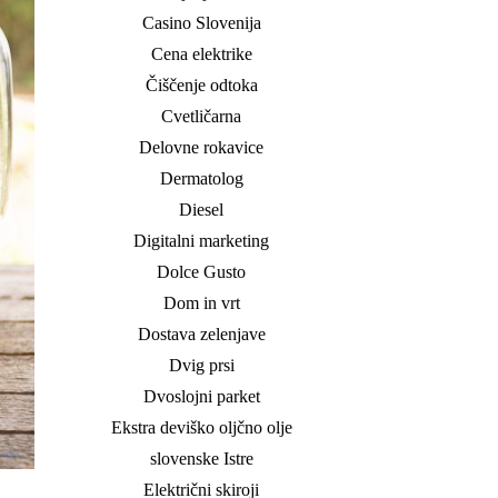
Casino Slovenija
Cena elektrike
Čiščenje odtoka
Cvetličarna
Delovne rokavice
Dermatolog
Diesel
Digitalni marketing
Dolce Gusto
Dom in vrt
Dostava zelenjave
Dvig prsi
Dvoslojni parket
Ekstra deviško oljčno olje
slovenske Istre
Električni skiroji