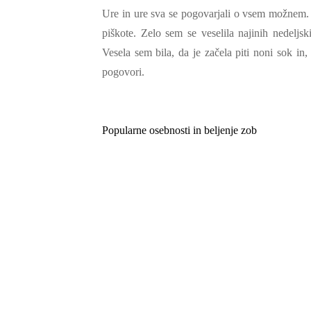
Ure in ure sva se pogovarjali o vsem možnem. Z
piškote. Zelo sem se veselila najinih nedeljs
Vesela sem bila, da je začela piti noni sok in,
pogovori.
Popularne osebnosti in beljenje zob
Navigacija
prispevka