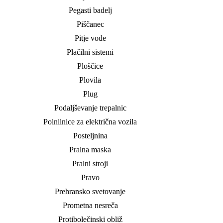
Pegasti badelj
Piščanec
Pitje vode
Plačilni sistemi
Ploščice
Plovila
Plug
Podaljševanje trepalnic
Polnilnice za električna vozila
Posteljnina
Pralna maska
Pralni stroji
Pravo
Prehransko svetovanje
Prometna nesreča
Protibolečinski obliž