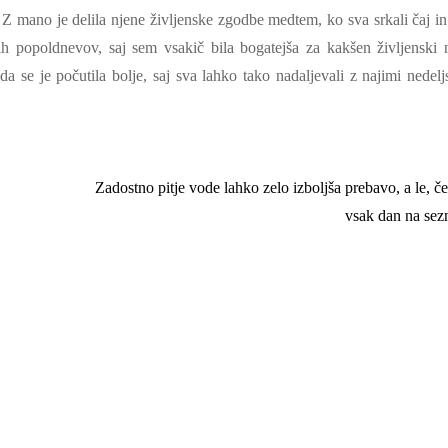
 mano je delila njene življenske zgodbe medtem, ko sva srkali čaj in 
kih popoldnevov, saj sem vsakič bila bogatejša za kakšen življenski 
 da se je počutila bolje, saj sva lahko tako nadaljevali z najimi nedelj
Zadostno pitje vode lahko zelo izboljša prebavo, a le, če
vsak dan na se