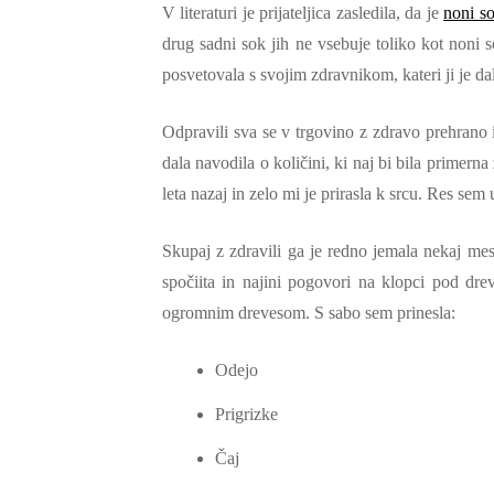
V literaturi je prijateljica zasledila, da je
noni s
drug sadni sok jih ne vsebuje toliko kot noni 
posvetovala s svojim zdravnikom, kateri ji je da
Odpravili sva se v trgovino z zdravo prehrano 
dala navodila o količini, ki naj bi bila primern
leta nazaj in zelo mi je prirasla k srcu. Res sem
Skupaj z zdravili ga je redno jemala nekaj mese
spočiita in najini pogovori na klopci pod d
ogromnim drevesom. S sabo sem prinesla:
Odejo
Prigrizke
Čaj