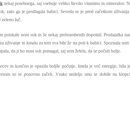
ok
nekaj posebnega, saj vsebuje veliko število vitamino in mineralov. 
sok, zato ga je predlagala babici. Seveda se je pred začetkom uživanja
l zeleno luč.
in poiskale noni sok in še nekaj prehrambenih dopolnil. Prodajalka na
a za uživanje in kmalu za tem sva bile že na poti k babici. Spoznala sem
 upala, da ji bo noni sok pomagal, saj sem želela, da se počuti bolje.
cev in končno je opazila boljše počutje. Imela je več energije, bila je
revesom so se ponovno začeli. Vsako nedeljo smo se dobile na klopc