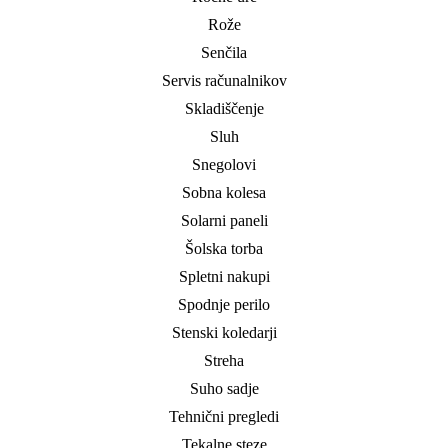
Rože
Senčila
Servis računalnikov
Skladiščenje
Sluh
Snegolovi
Sobna kolesa
Solarni paneli
Šolska torba
Spletni nakupi
Spodnje perilo
Stenski koledarji
Streha
Suho sadje
Tehnični pregledi
Tekalne steze