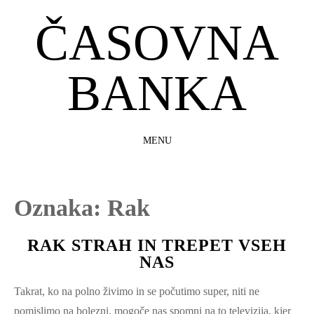
ČASOVNA
BANKA
MENU
SKIP
TO
CONTENT
Oznaka:
Rak
RAK STRAH IN TREPET VSEH
NAS
Takrat, ko na polno živimo in se počutimo super, niti ne
pomislimo na bolezni, mogoče nas spomni na to televizija, kjer