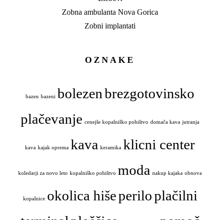
Zobna ambulanta Nova Gorica
Zobni implantati
OZNAKE
bolezen
brezgotovinsko
bazen
bazeni
plačevanje
cenejše kopalniško pohištvo
domača kava
jutranja
kava
klicni center
kava
kajak oprema
keramika
moda
koledarji za novo leto
kopalniško pohištvo
nakup kajaka
obnova
okolica hiše
perilo
plačilni
kopalnice