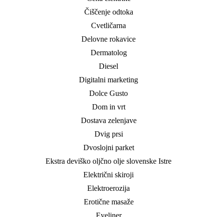
Čiščenje odtoka
Cvetličarna
Delovne rokavice
Dermatolog
Diesel
Digitalni marketing
Dolce Gusto
Dom in vrt
Dostava zelenjave
Dvig prsi
Dvoslojni parket
Ekstra deviško oljčno olje slovenske Istre
Električni skiroji
Elektroerozija
Erotične masaže
Eyeliner