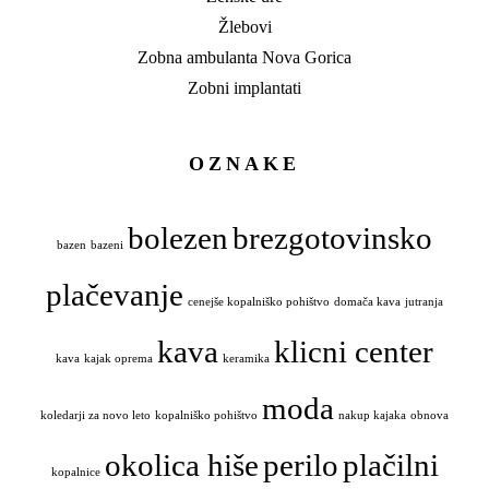
Žlebovi
Zobna ambulanta Nova Gorica
Zobni implantati
OZNAKE
bolezen
brezgotovinsko
bazen
bazeni
plačevanje
cenejše kopalniško pohištvo
domača kava
jutranja
kava
klicni center
kava
kajak oprema
keramika
moda
koledarji za novo leto
kopalniško pohištvo
nakup kajaka
obnova
okolica hiše
perilo
plačilni
kopalnice