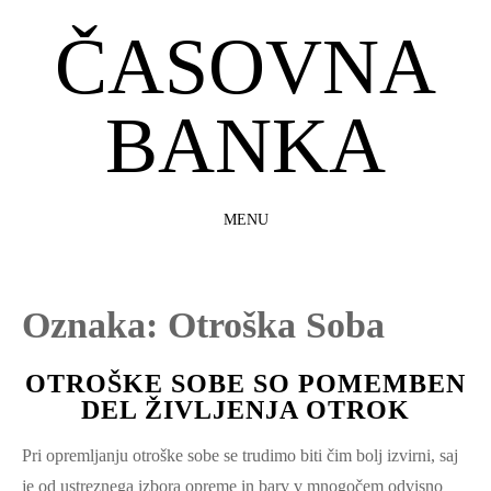
ČASOVNA
BANKA
MENU
SKIP
TO
CONTENT
Oznaka:
Otroška Soba
OTROŠKE SOBE SO POMEMBEN
DEL ŽIVLJENJA OTROK
Pri opremljanju otroške sobe se trudimo biti čim bolj izvirni, saj
je od ustreznega izbora opreme in barv v mnogočem odvisno