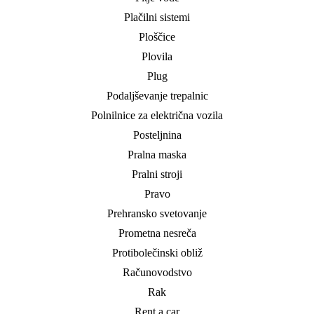
Plačilni sistemi
Ploščice
Plovila
Plug
Podaljševanje trepalnic
Polnilnice za električna vozila
Posteljnina
Pralna maska
Pralni stroji
Pravo
Prehransko svetovanje
Prometna nesreča
Protibolečinski obliž
Računovodstvo
Rak
Rent a car