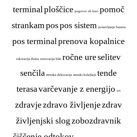
terminal
ploščice
pomoč
pogovor ob kavi
strankam
pos
pos sistem
postavljanje bazena
pos terminal
prenova kopalnice
ročne ure
selitev
rekreacija doma
renovacija hiše
senčila
tende
stenska dekoracija
stenski koledarji
terasa
varčevanje z energijo
vrt
zdravje
zdravo življenje
zdrav
življenjski slog
zobozdravnik
čiščenje odtokov