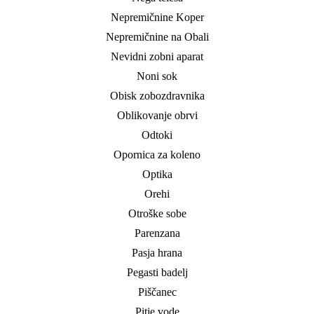
Nepremičnine Koper
Nepremičnine na Obali
Nevidni zobni aparat
Noni sok
Obisk zobozdravnika
Oblikovanje obrvi
Odtoki
Opornica za koleno
Optika
Orehi
Otroške sobe
Parenzana
Pasja hrana
Pegasti badelj
Piščanec
Pitje vode