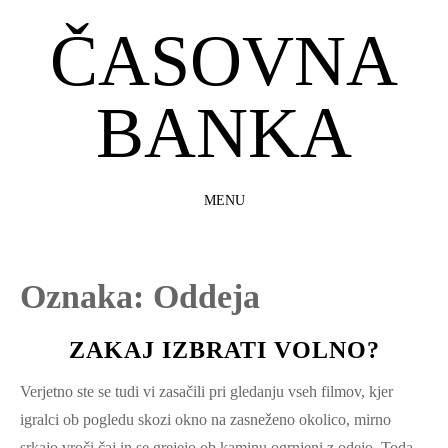
ČASOVNA
BANKA
MENU
SKIP
TO
CONTENT
Oznaka:
Oddeja
ZAKAJ IZBRATI VOLNO?
Verjetno ste se tudi vi zasačili pri gledanju vseh filmov, kjer
igralci ob pogledu skozi okno na zasneženo okolico, mirno
srkajo vroči čaj in se grejejo ob kaminu ogrnjeni z odejo. Toda