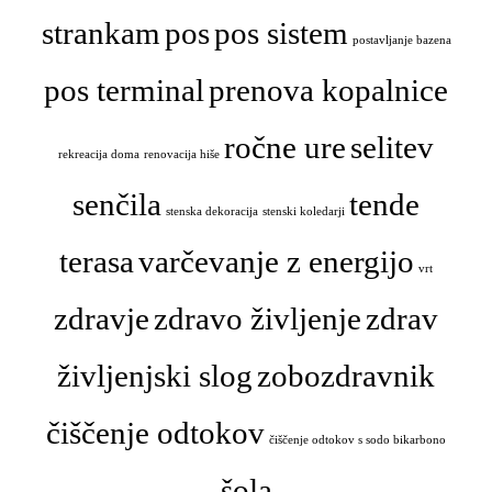
strankam
pos
pos sistem
postavljanje bazena
pos terminal
prenova kopalnice
ročne ure
selitev
rekreacija doma
renovacija hiše
senčila
tende
stenska dekoracija
stenski koledarji
terasa
varčevanje z energijo
vrt
zdravje
zdravo življenje
zdrav
življenjski slog
zobozdravnik
čiščenje odtokov
čiščenje odtokov s sodo bikarbono
šola