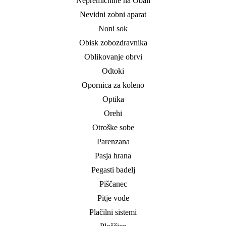
Nepremičnine na Obali
Nevidni zobni aparat
Noni sok
Obisk zobozdravnika
Oblikovanje obrvi
Odtoki
Opornica za koleno
Optika
Orehi
Otroške sobe
Parenzana
Pasja hrana
Pegasti badelj
Piščanec
Pitje vode
Plačilni sistemi