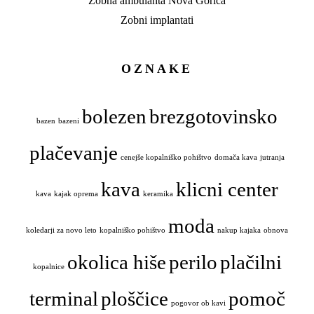
Zobna ambulanta Nova Gorica
Zobni implantati
OZNAKE
bolezen
brezgotovinsko
bazen
bazeni
plačevanje
cenejše kopalniško pohištvo
domača kava
jutranja
kava
klicni center
kava
kajak oprema
keramika
moda
koledarji za novo leto
kopalniško pohištvo
nakup kajaka
obnova
okolica hiše
perilo
plačilni
kopalnice
terminal
ploščice
pomoč
pogovor ob kavi