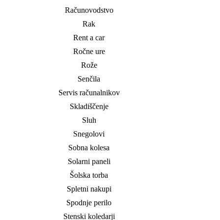
Računovodstvo
Rak
Rent a car
Ročne ure
Rože
Senčila
Servis računalnikov
Skladiščenje
Sluh
Snegolovi
Sobna kolesa
Solarni paneli
Šolska torba
Spletni nakupi
Spodnje perilo
Stenski koledarji