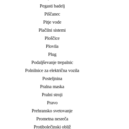
Pegasti badelj
Piščanec
Pitje vode
Plačilni sistemi
Ploščice
Plovila
Plug
Podaljševanje trepalnic
Polnilnice za električna vozila
Posteljnina
Pralna maska
Pralni stroji
Pravo
Prehransko svetovanje
Prometna nesreča
Protibolečinski obliž