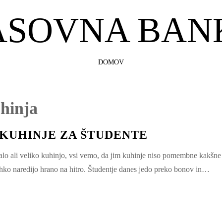
ASOVNA BAN
SKIP
DOMOV
TO
CONTENT
hinja
KUHINJE ZA ŠTUDENTE
malo ali veliko kuhinjo, vsi vemo, da jim kuhinje niso pomembne kakšne
lahko naredijo hrano na hitro. Študentje danes jedo preko bonov in…