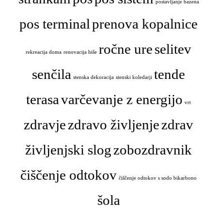
postavljanje bazena
pos terminal
prenova kopalnice
ročne ure
selitev
rekreacija doma
renovacija hiše
senčila
tende
stenska dekoracija
stenski koledarji
terasa
varčevanje z energijo
vrt
zdravje
zdravo življenje
zdrav
življenjski slog
zobozdravnik
čiščenje odtokov
čiščenje odtokov s sodo bikarbono
šola