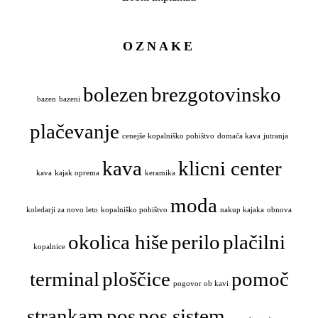
OZNAKE
bolezen
brezgotovinsko
bazen
bazeni
plačevanje
cenejše kopalniško pohištvo
domača kava
jutranja
kava
klicni center
kava
kajak oprema
keramika
moda
koledarji za novo leto
kopalniško pohištvo
nakup kajaka
obnova
okolica hiše
perilo
plačilni
kopalnice
terminal
ploščice
pomoč
pogovor ob kavi
strankam
pos
pos sistem