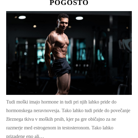
POGOSTO
Tudi moški imajo hormone in tudi pri njih lahko pride do
hormonskega neravnovesja. Tako lahko tudi pride do povečanje
žleznega tkiva v moških prsih, kjer pa gre običajno za ne
razmerje med estrogenom in testosteronom. Tako lahko
prizadene eno ali…