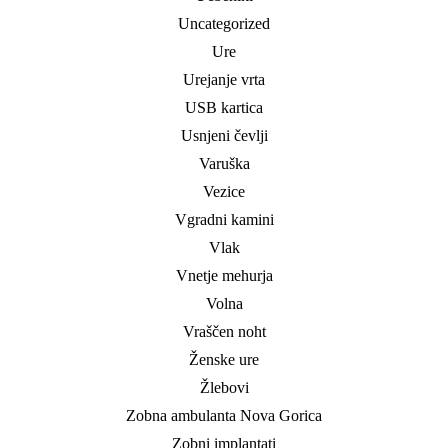
Uncategorized
Ure
Urejanje vrta
USB kartica
Usnjeni čevlji
Varuška
Vezice
Vgradni kamini
Vlak
Vnetje mehurja
Volna
Vraščen noht
Ženske ure
Žlebovi
Zobna ambulanta Nova Gorica
Zobni implantati