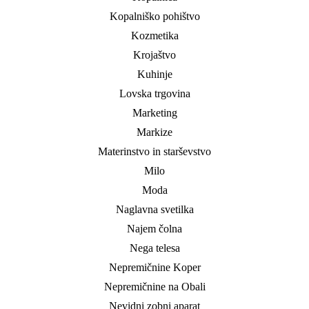
Kopalniško pohištvo
Kozmetika
Krojaštvo
Kuhinje
Lovska trgovina
Marketing
Markize
Materinstvo in starševstvo
Milo
Moda
Naglavna svetilka
Najem čolna
Nega telesa
Nepremičnine Koper
Nepremičnine na Obali
Nevidni zobni aparat