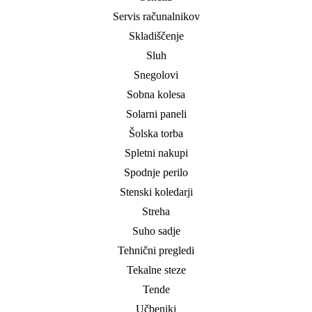
Servis računalnikov
Skladiščenje
Sluh
Snegolovi
Sobna kolesa
Solarni paneli
Šolska torba
Spletni nakupi
Spodnje perilo
Stenski koledarji
Streha
Suho sadje
Tehnični pregledi
Tekalne steze
Tende
Učbeniki