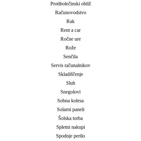
Protibolečinski obliž
Računovodstvo
Rak
Rent a car
Ročne ure
Rože
Senčila
Servis računalnikov
Skladiščenje
Sluh
Snegolovi
Sobna kolesa
Solarni paneli
Šolska torba
Spletni nakupi
Spodnje perilo