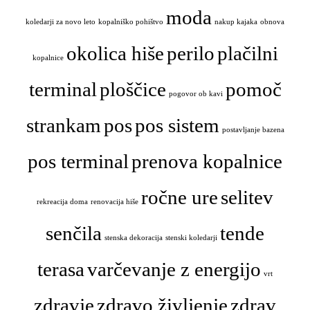
moda
koledarji za novo leto
kopalniško pohištvo
nakup kajaka
obnova
okolica hiše
perilo
plačilni
kopalnice
terminal
ploščice
pomoč
pogovor ob kavi
strankam
pos
pos sistem
postavljanje bazena
pos terminal
prenova kopalnice
ročne ure
selitev
rekreacija doma
renovacija hiše
senčila
tende
stenska dekoracija
stenski koledarji
terasa
varčevanje z energijo
vrt
zdravje
zdravo življenje
zdrav