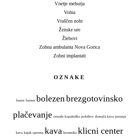
Vnetje mehurja
Volna
Vraščen noht
Ženske ure
Žlebovi
Zobna ambulanta Nova Gorica
Zobni implantati
OZNAKE
bolezen
brezgotovinsko
bazen
bazeni
plačevanje
cenejše kopalniško pohištvo
domača kava
jutranja
kava
klicni center
kava
kajak oprema
keramika