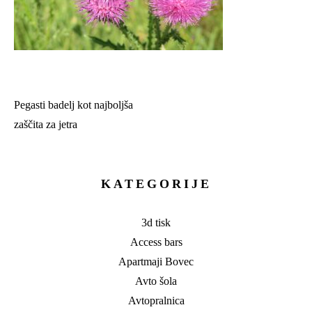
Pegasti badelj kot najboljša
Navigacija
zaščita za jetra
prispevka
KATEGORIJE
3d tisk
Access bars
Apartmaji Bovec
Avto šola
Avtopralnica