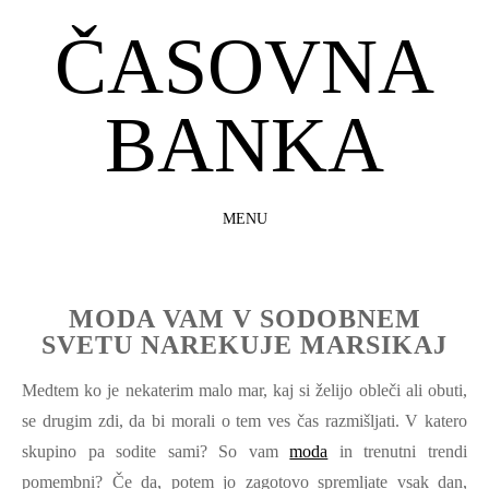
ČASOVNA
BANKA
MENU
SKIP
TO
CONTENT
MODA VAM V SODOBNEM
SVETU NAREKUJE MARSIKAJ
Medtem ko je nekaterim malo mar, kaj si želijo obleči ali obuti,
se drugim zdi, da bi morali o tem ves čas razmišljati. V katero
skupino pa sodite sami? So vam
moda
in trenutni trendi
pomembni? Če da, potem jo zagotovo spremljate vsak dan,