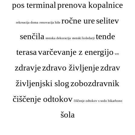
pos terminal
prenova kopalnice
ročne ure
selitev
rekreacija doma
renovacija hiše
senčila
tende
stenska dekoracija
stenski koledarji
terasa
varčevanje z energijo
vrt
zdravje
zdravo življenje
zdrav
življenjski slog
zobozdravnik
čiščenje odtokov
čiščenje odtokov s sodo bikarbono
šola