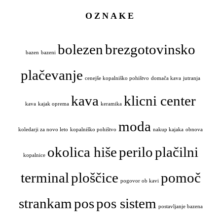
OZNAKE
bolezen
brezgotovinsko
bazen
bazeni
plačevanje
cenejše kopalniško pohištvo
domača kava
jutranja
kava
klicni center
kava
kajak oprema
keramika
moda
koledarji za novo leto
kopalniško pohištvo
nakup kajaka
obnova
okolica hiše
perilo
plačilni
kopalnice
terminal
ploščice
pomoč
pogovor ob kavi
strankam
pos
pos sistem
postavljanje bazena