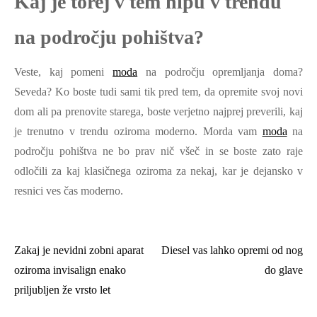
Kaj je torej v tem hipu v trendu
na področju pohištva?
Veste, kaj pomeni
moda
na področju opremljanja doma?
Seveda? Ko boste tudi sami tik pred tem, da opremite svoj novi
dom ali pa prenovite starega, boste verjetno najprej preverili, kaj
je trenutno v trendu oziroma moderno. Morda vam
moda
na
področju pohištva ne bo prav nič všeč in se boste zato raje
odločili za kaj klasičnega oziroma za nekaj, kar je dejansko v
resnici ves čas moderno.
Zakaj je nevidni zobni aparat
Diesel vas lahko opremi od nog
Navigacija
oziroma invisalign enako
do glave
prispevka
priljubljen že vrsto let