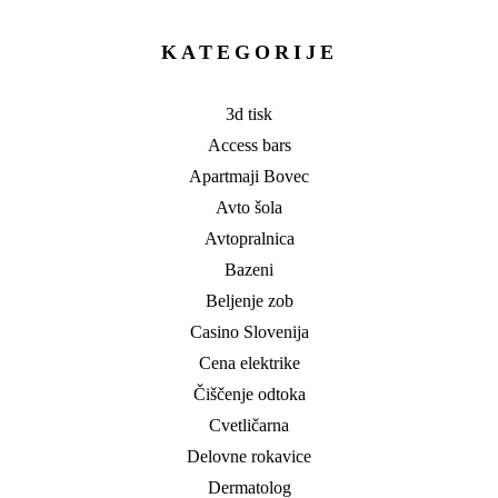
KATEGORIJE
3d tisk
Access bars
Apartmaji Bovec
Avto šola
Avtopralnica
Bazeni
Beljenje zob
Casino Slovenija
Cena elektrike
Čiščenje odtoka
Cvetličarna
Delovne rokavice
Dermatolog