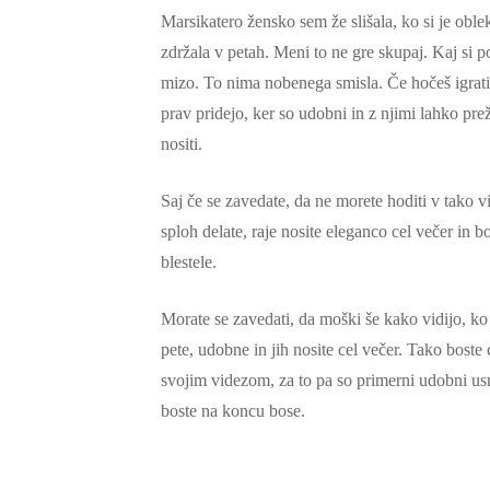
Marsikatero žensko sem že slišala, ko si je oble
zdržala v petah. Meni to ne gre skupaj. Kaj si po
mizo. To nima nobenega smisla. Če hočeš igrati e
prav pridejo, ker so udobni in z njimi lahko prež
nositi.
Saj če se zavedate, da ne morete hoditi v tako vi
sploh delate, raje nosite eleganco cel večer in b
blestele.
Morate se zavedati, da moški še kako vidijo, ko 
pete, udobne in jih nosite cel večer. Tako boste 
svojim videzom, za to pa so primerni udobni usnj
boste na koncu bose.