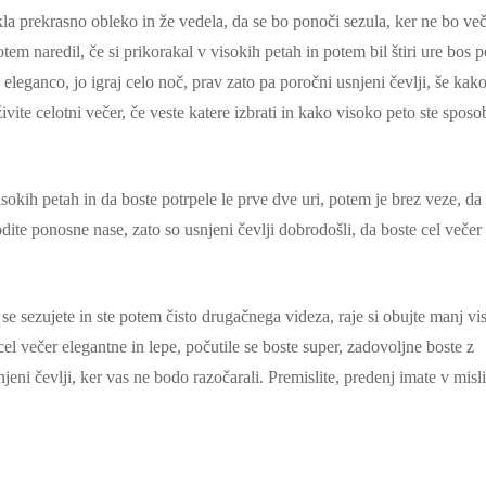
kla prekrasno obleko in že vedela, da se bo ponoči sezula, ker ne bo ve
tem naredil, če si prikorakal v visokih petah in potem bil štiri ure bos 
leganco, jo igraj celo noč, prav zato pa poročni usnjeni čevlji, še kak
ivite celotni večer, če veste katere izbrati in kako visoko peto ste spos
sokih petah in da boste potrpele le prve dve uri, potem je brez veze, da 
odite ponosne nase, zato so usnjeni čevlji dobrodošli, da boste cel večer
se sezujete in ste potem čisto drugačnega videza, raje si obujte manj vi
cel večer elegantne in lepe, počutile se boste super, zadovoljne boste z
eni čevlji, ker vas ne bodo razočarali. Premislite, predenj imate v misl