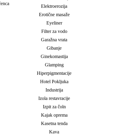
učenca
Elektroerozija
Erotične masaže
Eyeliner
Filter za vodo
Garažna vrata
Gibanje
Ginekomastija
Glamping
Hiperpigmentacije
Hotel Pokljuka
Industrija
Izola restavracije
Izpit za čoln
Kajak oprema
Kasetna tenda
Kava