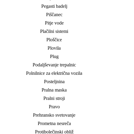
Pegasti badelj
Piščanec
Pitje vode
Plačilni sistemi
Ploščice
Plovila
Plug
Podaljševanje trepalnic
Polnilnice za električna vozila
Posteljnina
Pralna maska
Pralni stroji
Pravo
Prehransko svetovanje
Prometna nesreča
Protibolečinski obliž