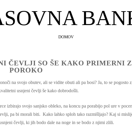
ASOVNA BAN
SKIP
DOMOV
TO
CONTENT
NI ČEVLJI SO ŠE KAKO PRIMERNI 
POROKO
onoči na svojo obutev, ali se vidite obuti ali pa bosi? Ja, to se pogosto 
valitetni usnjeni čevlji še kako dobrodošli.
ece izbirajo svojo sanjsko obleko, na koncu pa porabijo pol ure v pocen
čevlji, pa bi morali biti. Kako lahko sploh tako razmišljajo? Kaj si misli
snjeni čevlji, ki jih bodo dale na noge in se bodo z njimi zlili.