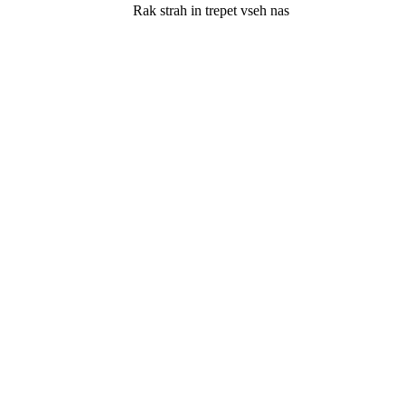
Rak strah in trepet vseh nas
Navigacija
prispevka