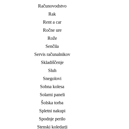
Računovodstvo
Rak
Rent a car
Ročne ure
Rože
Senčila
Servis računalnikov
Skladiščenje
Sluh
Snegolovi
Sobna kolesa
Solarni paneli
Šolska torba
Spletni nakupi
Spodnje perilo
Stenski koledarji