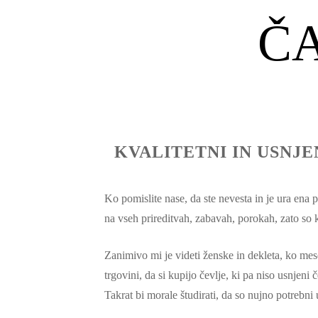
Č
KVALITETNI IN USNJE
Ko pomislite nase, da ste nevesta in je ura ena p
na vseh prireditvah, zabavah, porokah, zato so k
Zanimivo mi je videti ženske in dekleta, ko mes
trgovini, da si kupijo čevlje, ki pa niso usnjeni 
Takrat bi morale študirati, da so nujno potrebni u