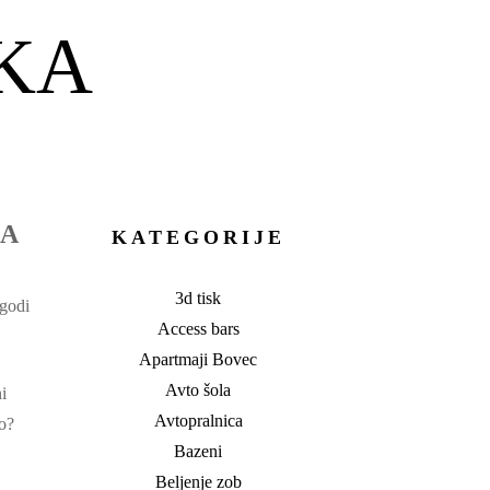
KA
ZA
KATEGORIJE
3d tisk
zgodi
Access bars
Apartmaji Bovec
Avto šola
i
Avtopralnica
jo?
Bazeni
Beljenje zob