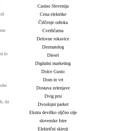
č
Casino Slovenija
pod
Cena elektrike
o
Čiščenje odtoka
obne
Cvetličarna
Delovne rokavice
Dermatolog
si to
Diesel
Digitalni marketing
Dolce Gusto
Dom in vrt
soke
Dostava zelenjave
Dvig prsi
ih, da
Dvoslojni parket
Ekstra deviško oljčno olje
slovenske Istre
Električni skiroji