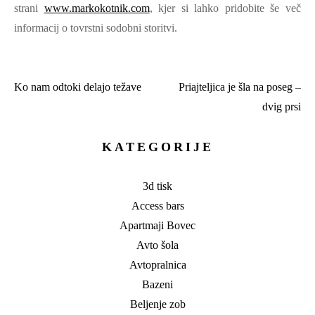
strani
www.markokotnik.com
, kjer si lahko pridobite še več
informacij o tovrstni sodobni storitvi.
Ko nam odtoki delajo težave
Priajteljica je šla na poseg –
Navigacija
dvig prsi
prispevka
KATEGORIJE
3d tisk
Access bars
Apartmaji Bovec
Avto šola
Avtopralnica
Bazeni
Beljenje zob