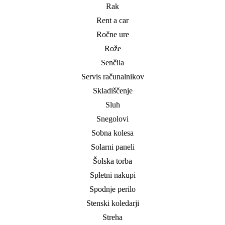
Rak
Rent a car
Ročne ure
Rože
Senčila
Servis računalnikov
Skladiščenje
Sluh
Snegolovi
Sobna kolesa
Solarni paneli
Šolska torba
Spletni nakupi
Spodnje perilo
Stenski koledarji
Streha