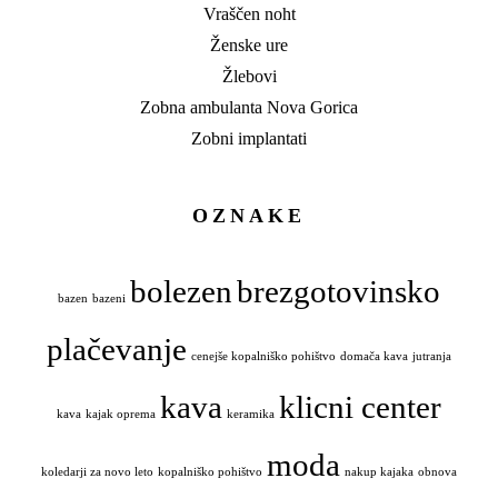
Vraščen noht
Ženske ure
Žlebovi
Zobna ambulanta Nova Gorica
Zobni implantati
OZNAKE
bolezen
brezgotovinsko
bazen
bazeni
plačevanje
cenejše kopalniško pohištvo
domača kava
jutranja
kava
klicni center
kava
kajak oprema
keramika
moda
koledarji za novo leto
kopalniško pohištvo
nakup kajaka
obnova