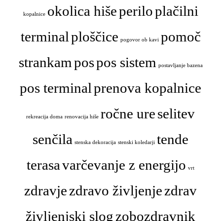
okolica hiše
perilo
plačilni
kopalnice
terminal
ploščice
pomoč
pogovor ob kavi
strankam
pos
pos sistem
postavljanje bazena
pos terminal
prenova kopalnice
ročne ure
selitev
rekreacija doma
renovacija hiše
senčila
tende
stenska dekoracija
stenski koledarji
terasa
varčevanje z energijo
vrt
zdravje
zdravo življenje
zdrav
življenjski slog
zobozdravnik