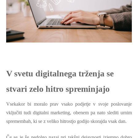
V svetu digitalnega trženja se
stvari zelo hitro spreminjajo
Vsekakor bi moralo prav vsako podjetje v svoje poslovanje
vključiti tudi digitalni marketing, obenem pa nato slediti urnim
spremembah, ki se z veliko hitrostjo godijo skorajda vsak dan.
Če se je še nedolgo nazaj pri takšni dejavnosti izjemno dobro