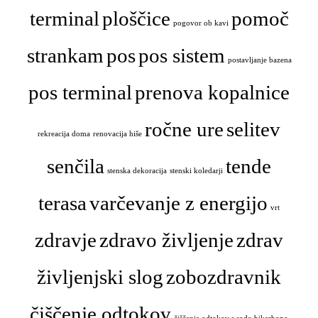
terminal
ploščice
pomoč
pogovor ob kavi
strankam
pos
pos sistem
postavljanje bazena
pos terminal
prenova kopalnice
ročne ure
selitev
rekreacija doma
renovacija hiše
senčila
tende
stenska dekoracija
stenski koledarji
terasa
varčevanje z energijo
vrt
zdravje
zdravo življenje
zdrav
življenjski slog
zobozdravnik
čiščenje odtokov