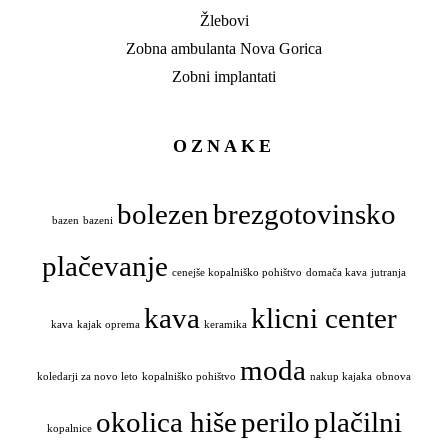
Žlebovi
Zobna ambulanta Nova Gorica
Zobni implantati
OZNAKE
bolezen
brezgotovinsko
bazen
bazeni
plačevanje
cenejše kopalniško pohištvo
domača kava
jutranja
kava
klicni center
kava
kajak oprema
keramika
moda
koledarji za novo leto
kopalniško pohištvo
nakup kajaka
obnova
okolica hiše
perilo
plačilni
kopalnice