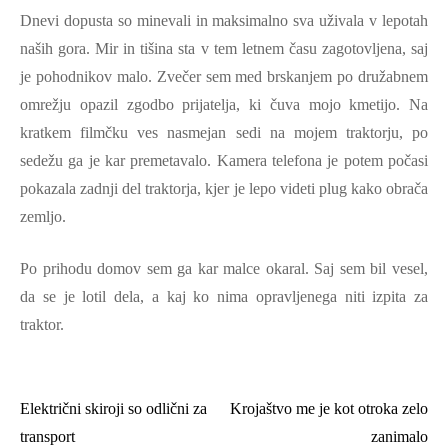
Dnevi dopusta so minevali in maksimalno sva uživala v lepotah
naših gora. Mir in tišina sta v tem letnem času zagotovljena, saj
je pohodnikov malo. Zvečer sem med brskanjem po družabnem
omrežju opazil zgodbo prijatelja, ki čuva mojo kmetijo. Na
kratkem filmčku ves nasmejan sedi na mojem traktorju, po
sedežu ga je kar premetavalo. Kamera telefona je potem počasi
pokazala zadnji del traktorja, kjer je lepo videti plug kako obrača
zemljo.
Po prihodu domov sem ga kar malce okaral. Saj sem bil vesel,
da se je lotil dela, a kaj ko nima opravljenega niti izpita za
traktor.
Električni skiroji so odlični za
Krojaštvo me je kot otroka zelo
Navigacija
transport
zanimalo