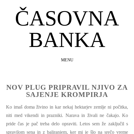
ČASOVNA
BANKA
MENU
SKIP
TO
CONTENT
NOV PLUG PRIPRAVIL NJIVO ZA
SAJENJE KROMPIRJA
Ko imaš doma živino in kar nekaj hektarjev zemlje ni počitka,
niti med vikendi in prazniki. Narava in živali ne čakajo. Ko
pride čas je pač treba delo opraviti. Letos sem že zaključil s
spravilom sena in z baliranjem, ker mi je šlo na srečo vreme