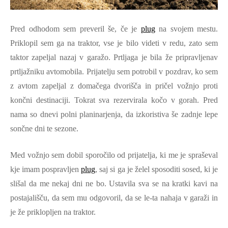
Pred odhodom sem preveril še, če je
plug
na svojem mestu.
Priklopil sem ga na traktor, vse je bilo videti v redu, zato sem
taktor zapeljal nazaj v garažo. Prtljaga je bila že pripravljenav
prtljažniku avtomobila. Prijatelju sem potrobil v pozdrav, ko sem
z avtom zapeljal z domačega dvorišča in pričel vožnjo proti
končni destinaciji. Tokrat sva rezervirala kočo v gorah. Pred
nama so dnevi polni planinarjenja, da izkoristiva še zadnje lepe
sončne dni te sezone.
Med vožnjo sem dobil sporočilo od prijatelja, ki me je spraševal
kje imam pospravljen
plug
, saj si ga je želel sposoditi sosed, ki je
slišal da me nekaj dni ne bo. Ustavila sva se na kratki kavi na
postajališču, da sem mu odgovoril, da se le-ta nahaja v garaži in
je že priklopljen na traktor.