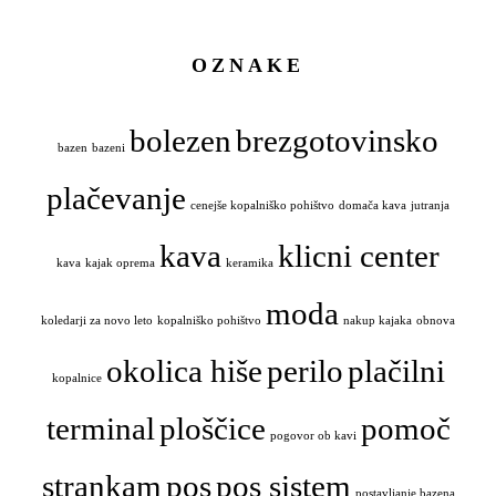
OZNAKE
bolezen
brezgotovinsko
bazen
bazeni
plačevanje
cenejše kopalniško pohištvo
domača kava
jutranja
kava
klicni center
kava
kajak oprema
keramika
moda
koledarji za novo leto
kopalniško pohištvo
nakup kajaka
obnova
okolica hiše
perilo
plačilni
kopalnice
terminal
ploščice
pomoč
pogovor ob kavi
strankam
pos
pos sistem
postavljanje bazena