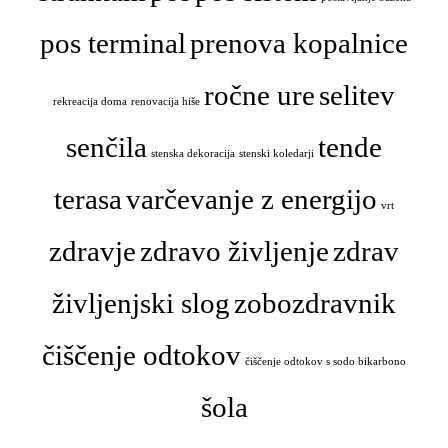
pos terminal
prenova kopalnice
ročne ure
selitev
rekreacija doma
renovacija hiše
senčila
tende
stenska dekoracija
stenski koledarji
terasa
varčevanje z energijo
vrt
zdravje
zdravo življenje
zdrav
življenjski slog
zobozdravnik
čiščenje odtokov
čiščenje odtokov s sodo bikarbono
šola