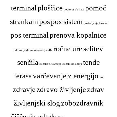
terminal
ploščice
pomoč
pogovor ob kavi
strankam
pos
pos sistem
postavljanje bazena
pos terminal
prenova kopalnice
ročne ure
selitev
rekreacija doma
renovacija hiše
senčila
tende
stenska dekoracija
stenski koledarji
terasa
varčevanje z energijo
vrt
zdravje
zdravo življenje
zdrav
življenjski slog
zobozdravnik
čiščenje odtokov