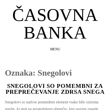
ČASOVNA
BANKA
MENU
SKIP
TO
CONTENT
Oznaka:
Snegolovi
SNEGOLOVI SO POMEMBNI ZA
PREPREČEVANJE ZDRSA SNEGA
Snegolovi so nadvse pomemben element vsake hiše oziroma
stavbe, ki stoji na geografskem območju, kjer pozimi zapade