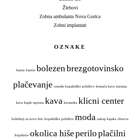
Žlebovi
Zobna ambulanta Nova Gorica
Zobni implantati
OZNAKE
bolezen
brezgotovinsko
bazen
bazeni
plačevanje
cenejše kopalniško pohištvo
domača kava
jutranja
kava
klicni center
kava
kajak oprema
keramika
moda
koledarji za novo leto
kopalniško pohištvo
nakup kajaka
obnova
okolica hiše
perilo
plačilni
kopalnice