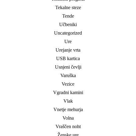
Tekalne steze
Tende
Učbeniki
Uncategorized
Ure
Urejanje vrta
USB kartica
Usnjeni čevlji
Varuška
Vezice
Vgradni kamini
Vlak
Vnetje mehurja
Volna
Vraščen noht
Ženske ure