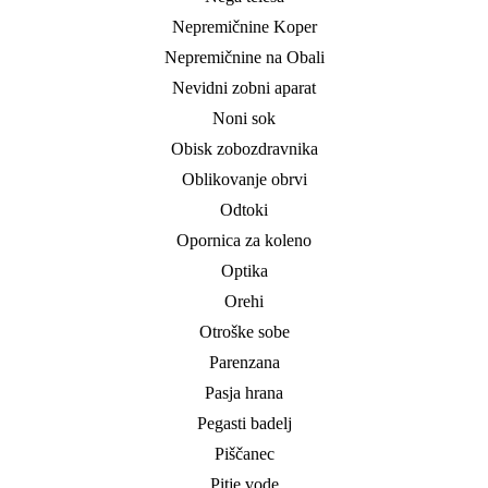
Nepremičnine Koper
Nepremičnine na Obali
Nevidni zobni aparat
Noni sok
Obisk zobozdravnika
Oblikovanje obrvi
Odtoki
Opornica za koleno
Optika
Orehi
Otroške sobe
Parenzana
Pasja hrana
Pegasti badelj
Piščanec
Pitje vode