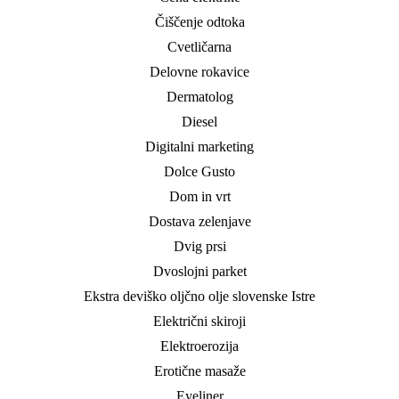
Čiščenje odtoka
Cvetličarna
Delovne rokavice
Dermatolog
Diesel
Digitalni marketing
Dolce Gusto
Dom in vrt
Dostava zelenjave
Dvig prsi
Dvoslojni parket
Ekstra deviško oljčno olje slovenske Istre
Električni skiroji
Elektroerozija
Erotične masaže
Eyeliner