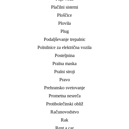
Plačilni sistemi
Ploščice
Plovila
Plug
Podaljševanje trepalnic
Polnilnice za električna vozila
Posteljnina
Pralna maska
Pralni stroji
Pravo
Prehransko svetovanje
Prometna nesreča
Protibolečinski obliž
Računovodstvo
Rak
Rent a car