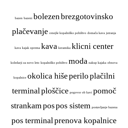
bolezen
brezgotovinsko
bazen
bazeni
plačevanje
cenejše kopalniško pohištvo
domača kava
jutranja
kava
klicni center
kava
kajak oprema
keramika
moda
koledarji za novo leto
kopalniško pohištvo
nakup kajaka
obnova
okolica hiše
perilo
plačilni
kopalnice
terminal
ploščice
pomoč
pogovor ob kavi
strankam
pos
pos sistem
postavljanje bazena
pos terminal
prenova kopalnice