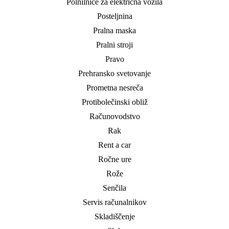
Polnilnice za električna vozila
Posteljnina
Pralna maska
Pralni stroji
Pravo
Prehransko svetovanje
Prometna nesreča
Protibolečinski obliž
Računovodstvo
Rak
Rent a car
Ročne ure
Rože
Senčila
Servis računalnikov
Skladiščenje