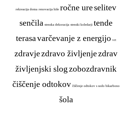
ročne ure
selitev
rekreacija doma
renovacija hiše
senčila
tende
stenska dekoracija
stenski koledarji
terasa
varčevanje z energijo
vrt
zdravje
zdravo življenje
zdrav
življenjski slog
zobozdravnik
čiščenje odtokov
čiščenje odtokov s sodo bikarbono
šola