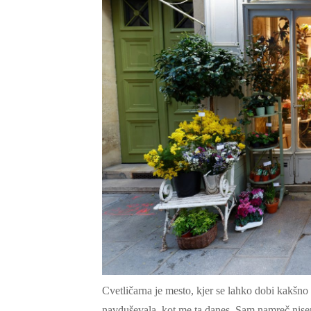
Cvetličarna je mesto, kjer se lahko dobi kakšno 
navduševala, kot me ta danes. Sam namreč nisem 