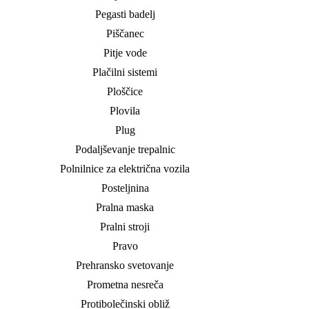
Pegasti badelj
Piščanec
Pitje vode
Plačilni sistemi
Ploščice
Plovila
Plug
Podaljševanje trepalnic
Polnilnice za električna vozila
Posteljnina
Pralna maska
Pralni stroji
Pravo
Prehransko svetovanje
Prometna nesreča
Protibolečinski obliž