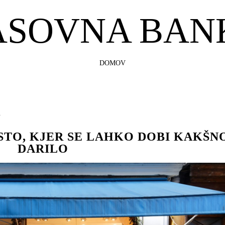
ASOVNA BAN
SKIP
DOMOV
TO
CONTENT
a
STO, KJER SE LAHKO DOBI KAKŠN
DARILO