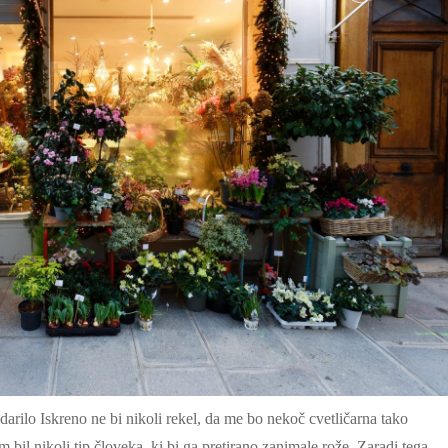
darilo Iskreno ne bi nikoli rekel, da me bo nekoč cvetličarna tako
bil nikoli tip človeka, ki bi ga pretirano zanimale rože. Zaradi tega…