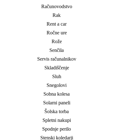
Računovodstvo
Rak
Rent a car
Ročne ure
Rože
Senčila
Servis računalnikov
Skladiščenje
Sluh
Snegolovi
Sobna kolesa
Solarni paneli
Šolska torba
Spletni nakupi
Spodnje perilo
Stenski koledarji