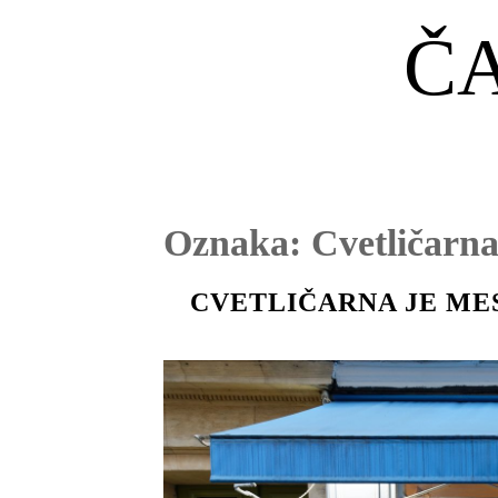
Č
Oznaka:
Cvetličarn
CVETLIČARNA JE ME